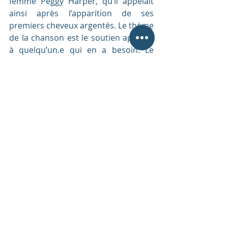
femme Peggy Harper, qu’il appelait 
ainsi après l’apparition de ses 
premiers cheveux argentés. Le thème 
de la chanson est le soutien apporté 
à quelqu’un.e qui en a besoin. Le 
terme de « Bridge over troubled 
water » est très probablement 
inspiré d’un vers du chant Gospel 
traditionnel « Oh Mary don’t you 
weep », interprété par les Swan 
Silvertsones : « I'll be a bridge over 
deep water if you trust in my name ». 
[ii]
 Interview filmée et diffusée sur la 
chaîne YouTube de l’association 
Kombit Fanm Karayib, une 
association loi 1901 ancrée en 
Guadeloupe et en Martinique, qui 
milite pour l'égalité entre les femmes 