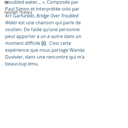
troubled water… ». Composée par 
FR
Paul Simon et interprétée solo par 
Gestalt Theory
Art Garfunkel, 
Bridge Over Troubled 
Water
 est une chanson qui parle de 
soutien. De l’aide qu’une personne 
peut apporter à un.e autre dans un 
moment difficile 
[i]
.  C’est cette 
expérience que nous partage Wanda 
Duvivier, dans une rencontre qui m’a 
beaucoup ému. 