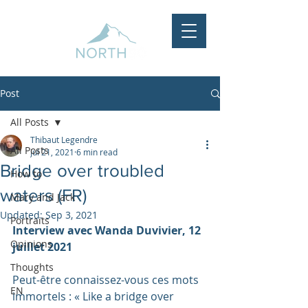
Post
All Posts
Thibaut Legendre
All Posts
Jul 21, 2021
6 min read
Bridge over troubled
How to
waters (FR)
Mary and Jack
Updated:
Sep 3, 2021
Portraits
Interview avec Wanda Duvivier, 12 
Opinions
juillet 2021
Thoughts
Peut-être connaissez-vous ces mots 
EN
immortels : « Like a bridge over 